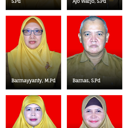
Pengumuman Hasil Seleksi SMPB 2026-2027
S.Pd
Ajo Warjo, S.Pd
Domisili
Prestasi
Afirmasi
Mutasi
Barmayyanty, M.Pd
Barnas, S.Pd